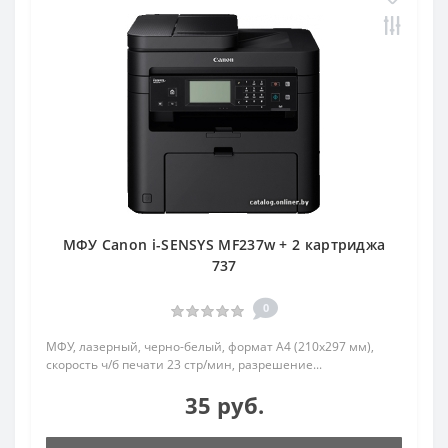
МФУ Canon i-SENSYS MF237w + 2 картриджа
737
0
МФУ, лазерный, черно-белый, формат A4 (210x297 мм),
скорость ч/б печати 23 стр/мин, разрешение...
35 руб.