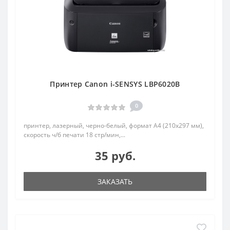
Принтер Canon i-SENSYS LBP6020B
0
принтер, лазерный, черно-белый, формат A4 (210x297 мм),
скорость ч/б печати 18 стр/мин,...
35 руб.
ЗАКАЗАТЬ