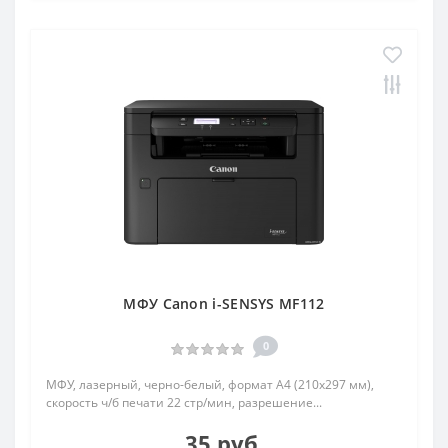
МФУ Canon i-SENSYS MF112
0
МФУ, лазерный, черно-белый, формат A4 (210x297 мм),
скорость ч/б печати 22 стр/мин, разрешение...
35 руб.