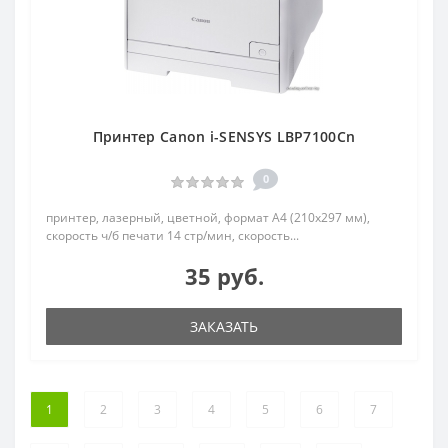
Принтер Canon i-SENSYS LBP7100Cn
0
принтер, лазерный, цветной, формат A4 (210x297 мм),
скорость ч/б печати 14 стр/мин, скорость...
35 руб.
ЗАКАЗАТЬ
1
2
3
4
5
6
7