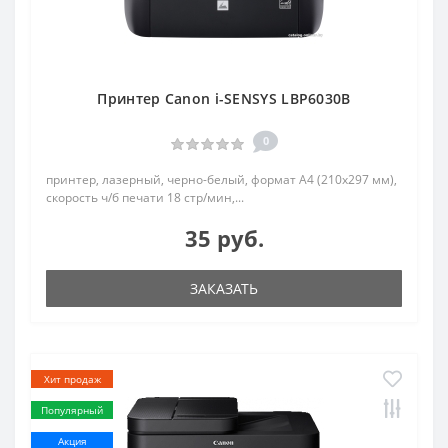
Принтер Canon i-SENSYS LBP6030B
0
принтер, лазерный, черно-белый, формат A4 (210x297 мм),
скорость ч/б печати 18 стр/мин,...
35 руб.
ЗАКАЗАТЬ
Хит продаж
Популярный
Акция