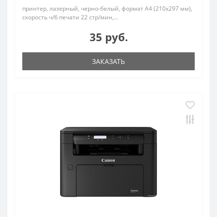
принтер, лазерный, черно-белый, формат A4 (210x297 мм),
скорость ч/б печати 22 стр/мин,...
35 руб.
ЗАКАЗАТЬ