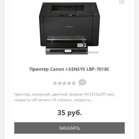
Принтер Canon i-SENSYS LBP-7018С
0
принтер, лазерный, цветной, формат A4 (210x297 мм),
скорость ч/б печати 16 стр/мин, скорость...
35 руб.
ЗАКАЗАТЬ