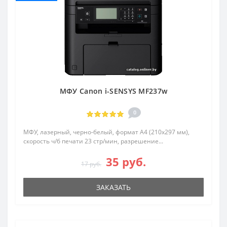
МФУ Canon i-SENSYS MF237w
0
МФУ, лазерный, черно-белый, формат A4 (210x297 мм),
скорость ч/б печати 23 стр/мин, разрешение...
35 руб.
17 руб.
ЗАКАЗАТЬ