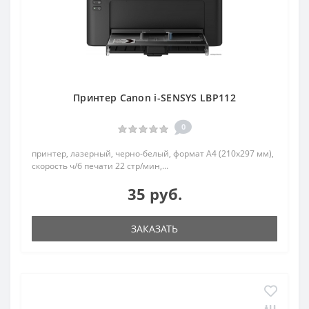
Принтер Canon i-SENSYS LBP112
0
принтер, лазерный, черно-белый, формат A4 (210x297 мм),
скорость ч/б печати 22 стр/мин,...
35 руб.
ЗАКАЗАТЬ