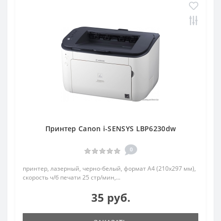
Принтер Canon i-SENSYS LBP6230dw
0
принтер, лазерный, черно-белый, формат A4 (210x297 мм),
скорость ч/б печати 25 стр/мин,...
35 руб.