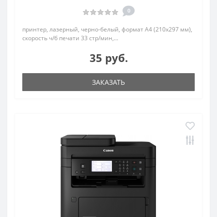
0
принтер, лазерный, черно-белый, формат A4 (210x297 мм),
скорость ч/б печати 33 стр/мин,...
35 руб.
ЗАКАЗАТЬ