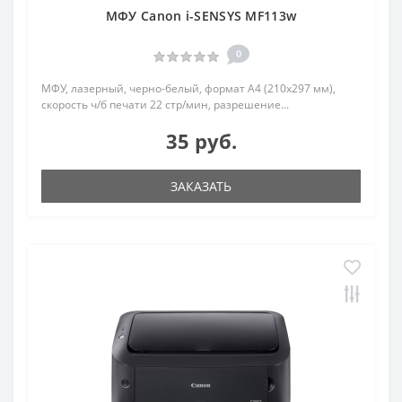
МФУ Canon i-SENSYS MF113w
0
МФУ, лазерный, черно-белый, формат A4 (210x297 мм),
скорость ч/б печати 22 стр/мин, разрешение...
35 руб.
ЗАКАЗАТЬ